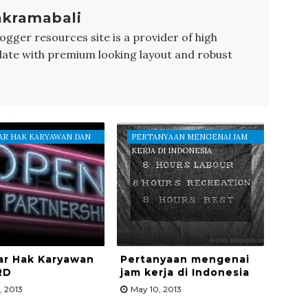
akramabali
ogger resources site is a provider of high
late with premium looking layout and robust
AR HAK KARYAWAN DAN
PERTANYAAN MENGENAI JAM
KERJA DI INDONESIA
ar Hak Karyawan
Pertanyaan mengenai
RD
jam kerja di Indonesia
, 2013
May 10, 2013