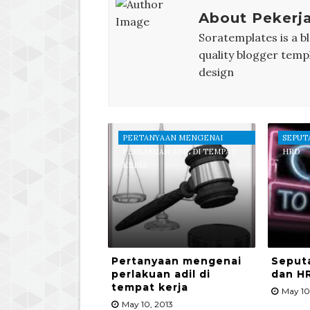
About Pekerj
Soratemplates is a bl
quality blogger temp
design
PERTANYAAN MENGENAI
SEPUT
PERLAKUAN ADIL DI TEMPAT
HRD
KERJA
Pertanyaan mengenai
Seput
perlakuan adil di
dan H
tempat kerja
May 10
May 10, 2013