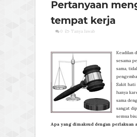
Pertanyaan menge
tempat kerja
0
Tanya Jawab
Keadilan d
sesama pe
sama, tida
pengemba
Sakit hati
hanya kare
sama deng
sangat dip
semua bis
Apa yang dimaksud dengan perlakuan ad