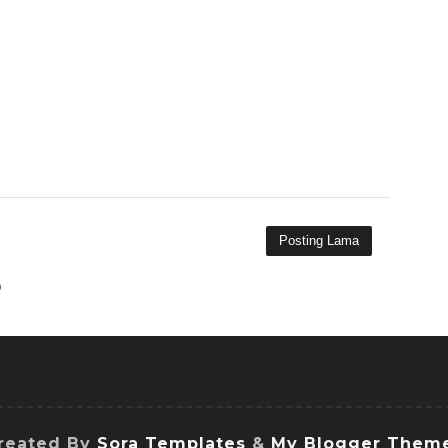
Posting Lama
)
reated By
Sora Templates
&
My Blogger Them